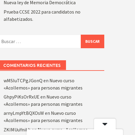
Nueva ley de Memoria Democrática
Prueba CCSE 2022 para candidatos no
alfabetizados.
uscar:
COMENTARIOS RECIENTES
wMSIuTCPgJGonQ
en
Nuevo curso
«Acollemos» para personas migrantes
GhpyPiKsOrRxUE
en
Nuevo curso
«Acollemos» para personas migrantes
arnyLmpYtBQXOsW
en
Nuevo curso
«Acollemos» para personas migrantes
ZKIMUuYniLb
en
Nuevo curso «Acollemos»