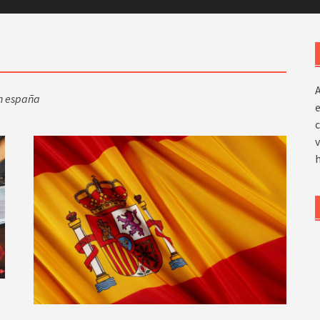
en españa
e
c
v
h