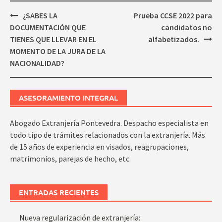
Navegación
¿SABES LA
Prueba CCSE 2022 para
de
DOCUMENTACIÓN QUE
candidatos no
entradas
TIENES QUE LLEVAR EN EL
alfabetizados.
MOMENTO DE LA JURA DE LA
NACIONALIDAD?
ASESORAMIENTO INTEGRAL
Abogado Extranjería Pontevedra. Despacho especialista en
todo tipo de trámites relacionados con la extranjería. Más
de 15 años de experiencia en visados, reagrupaciones,
matrimonios, parejas de hecho, etc.
ENTRADAS RECIENTES
Nueva regularización de extranjería: