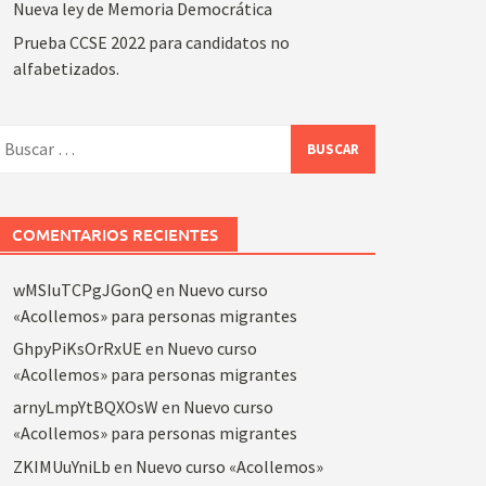
Nueva ley de Memoria Democrática
Prueba CCSE 2022 para candidatos no
alfabetizados.
uscar:
COMENTARIOS RECIENTES
wMSIuTCPgJGonQ
en
Nuevo curso
«Acollemos» para personas migrantes
GhpyPiKsOrRxUE
en
Nuevo curso
«Acollemos» para personas migrantes
arnyLmpYtBQXOsW
en
Nuevo curso
«Acollemos» para personas migrantes
ZKIMUuYniLb
en
Nuevo curso «Acollemos»