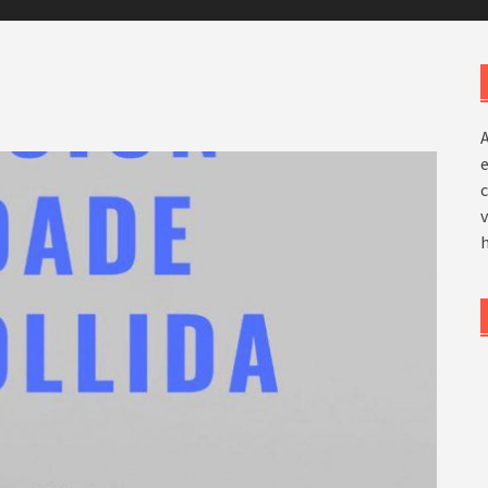
e
c
v
h